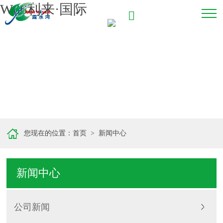
W66利来·国际
400-6675-789
首页
关于W66利来·国际
产品中心
新闻中心
您现在的位置：
首页
>
新闻中心
授权客户
在线留言
新闻中心
联系W66利来·国际
公司新闻
EN