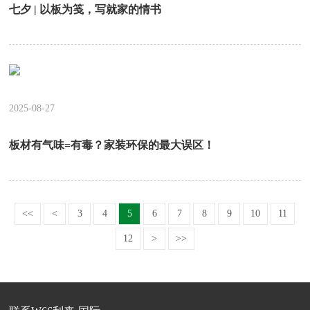
七夕 | 以板为笺，写就家的情书
2025-08-27
板材有气味=有毒？家装环保的最大误区！
<<
<
3
4
5
6
7
8
9
10
11
12
>
>>