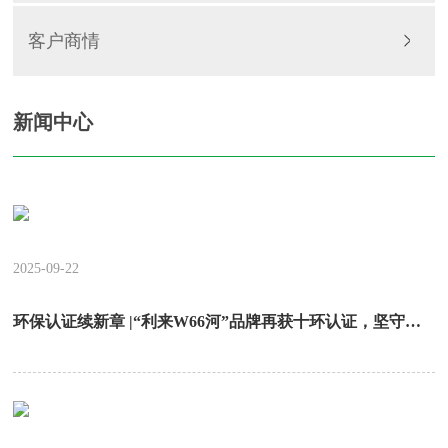
客户商情
新闻中心
2025-09-22
环保认证续新章 |“利来W66河”品牌再获十环认证，坚守环保初心！